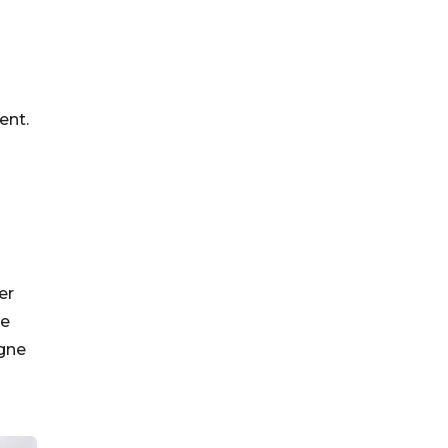
ent.
r
er
de
igne