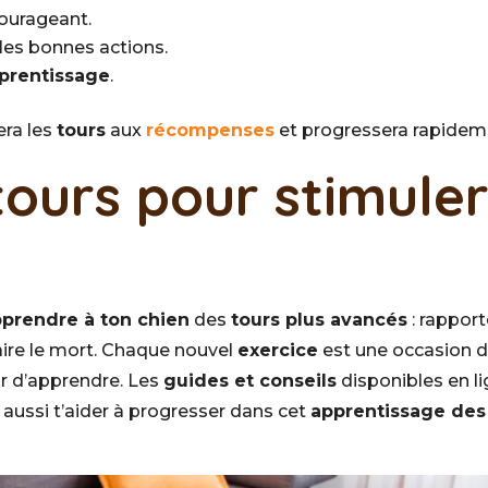
courageant.
les bonnes actions.
prentissage
.
era les
tours
aux
récompenses
et progressera rapidem
 tours pour stimule
prendre à ton chien
des
tours plus avancés
: rapport
faire le mort. Chaque nouvel
exercice
est une occasion 
ir d’apprendre. Les
guides et conseils
disponibles en l
aussi t’aider à progresser dans cet
apprentissage des