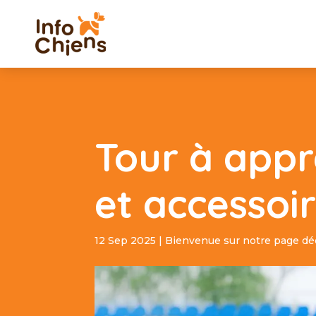
Tour à appr
et accessoir
12 Sep 2025
|
Bienvenue sur notre page déd