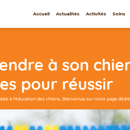
Accueil
Actualités
Activités
Soins
endre à son chien
es pour réussir
iée à l'éducation des chiens
,
Bienvenue sur notre page dédiée